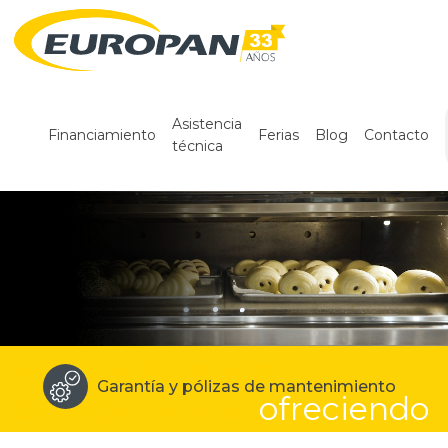
Asistencia
Financiamiento
Ferias
Blog
Contacto
técnica
Más de 80 años
Garantía y pólizas
Servicio técnico los
Tecnología PREMIUM
Academia Europan
de mantenimiento
365 días del año
de
experiencia
ofreciendo
el mejor equipo para