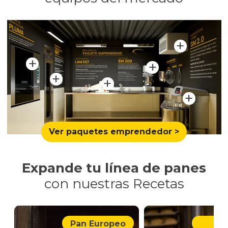
+
+
+
+
+
+
Ver paquetes emprendedor >
Expande tu línea de panes
con nuestras Recetas
Pan Europeo
Piz