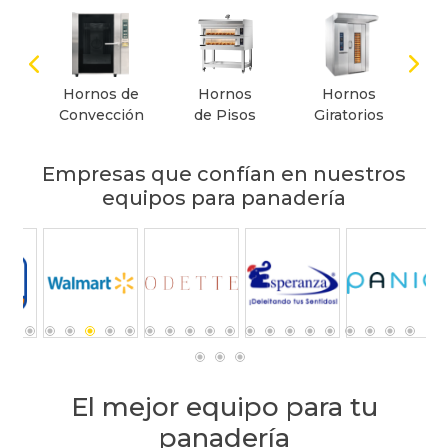
panadería
res
Hornos de
Hornos
Hornos
Am
Convección
de Pisos
Giratorios
Empresas que
confían en
nuestros
equipos
para panadería
El mejor equipo para tu
panadería