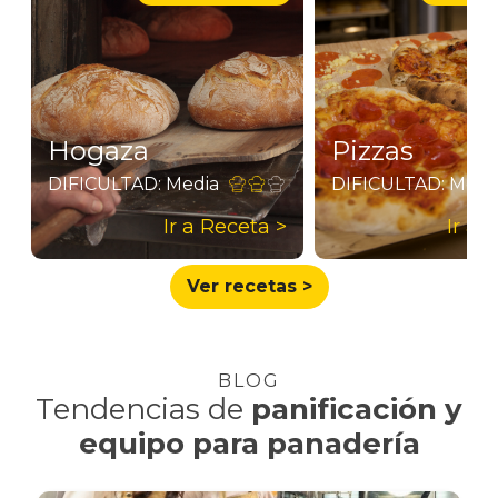
Hogaza
Pizzas
DIFICULTAD: Media
DIFICULTAD: Medi
>
Ir a Receta >
Ir a 
Ver recetas >
BLOG
Tendencias de
panificación
y
equipo para panadería